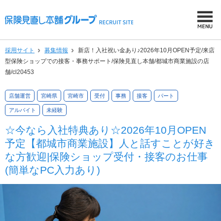
採用サイト
募集情報
新店！入社祝い金あり♪2026年10月OPEN予定/来店
型保険ショップでの接客・事務サポート/保険見直し本舗/都城市商業施設の店
舗/cl20453
店舗運営
宮崎県
宮崎市
受付
事務
接客
パート
アルバイト
未経験
☆今なら入社特典あり☆2026年10月OPEN
予定【都城市商業施設】人と話すことが好き
な方歓迎|保険ショップ受付・接客のお仕事
(簡単なPC入力あり)