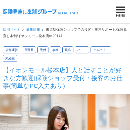
採用サイト
募集情報
来店型保険ショップでの接客・事務サポート/保険見
直し本舗/イオンモール松本店/cl20141
店舗運営
長野県
受付
事務
接客
パート
アルバイト
未経験
【イオンモール松本店】人と話すことが好
きな方歓迎|保険ショップ受付・接客のお仕
事(簡単なPC入力あり)