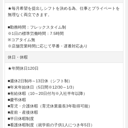
★毎月希望を提出しシフトを決める為、仕事とプライベートを
無理なく両立できます。
■勤務時間：フレックスタイム制
※1日の標準労働時間：7.5時間
※コアタイム無
※店舗営業時間に応じて早番・遅番対応あり
休日・休暇
★年間休日120日
■週休2日制/8～13日休（シフト制）
■年末年始休日（5日間※12/30～1/3）
■有給休暇（10～20日付与※入社半年以降）
■慶弔休暇
■育児・介護休暇（育児休業最長3年取得可能）
■産前・産後休暇
■半日休暇制度
■看護休暇制度（就学前の子供1人につき年5日）