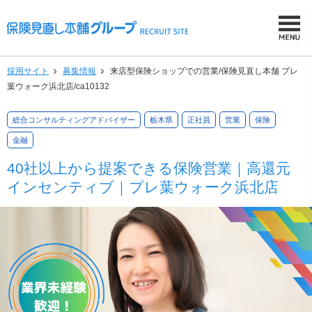
採用サイト
募集情報
来店型保険ショップでの営業/保険見直し本舗 プレ
葉ウォーク浜北店/ca10132
総合コンサルティングアドバイザー
栃木県
正社員
営業
保険
金融
40社以上から提案できる保険営業｜高還元
インセンティブ｜プレ葉ウォーク浜北店